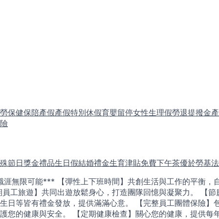
勞保
健保
陪產假
產假
特別休假
育嬰留停
女性生理假
勞退提撥金
產
險
殊節日獎金禮品
生日假
結婚禮金
生育津貼
免費下午茶
優於勞基法
創職涯無限可能*** 【彈性上下班時間】共創生活與工作的平衡，
期員工旅遊】共同出遊放鬆身心，打造團隊回憶與凝聚力。 【節
生日等皆有禮金發放，提供滿滿心意。 【完整員工團體保險】
護您的健康與安全。 【定期健康檢查】關心您的健康，提供每