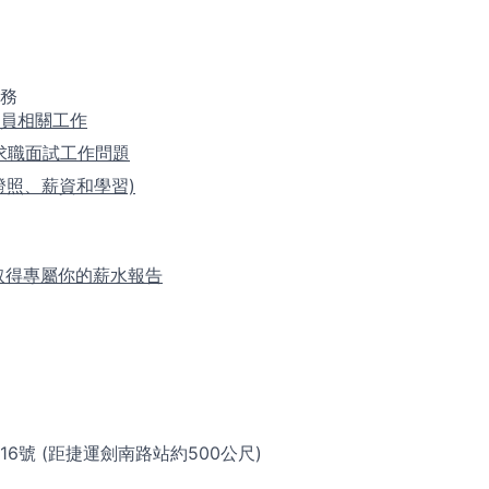
務
員相關工作
求職面試工作問題
證照、薪資和學習)
取得專屬你的薪水報告
16號
(距捷運劍南路站約500公尺)