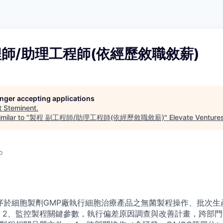
程師/助理工程師(依經歷敘職敘薪)
longer accepting applications
t
Steminent
.
milar to "
製程 副工程師/助理工程師(依經歷敘職敘薪)
"
Elevate Venture
o
序於細胞製劑GMP廠執行細胞治療產品之無菌製程操作、批次生
 2、監控製程關鍵參數，執行偏差原因調查與改善計畫，跨部