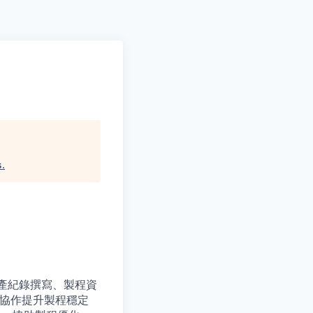
s
.
產紀錄撰寫、製程資
門協作提升製程穩定