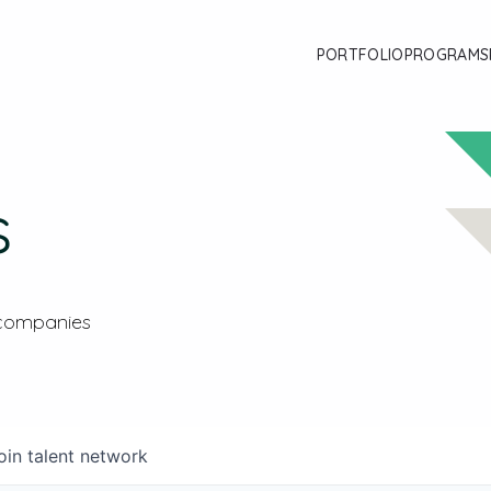
PORTFOLIO
PROGRAMS
s
 companies
oin talent network