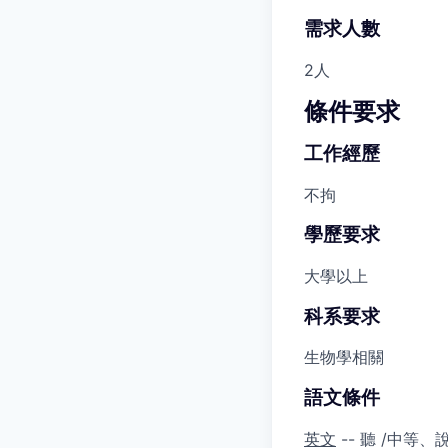
需求人數
2人
條件要求
工作經歷
不拘
學歷要求
大學以上
科系要求
生物學相關
語文條件
英文
-- 聽 /中等、