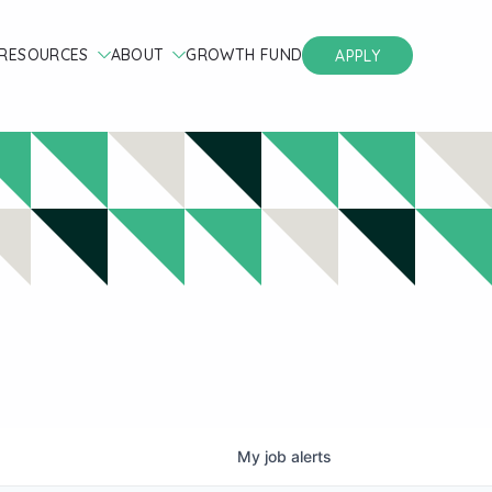
RESOURCES
ABOUT
GROWTH FUND
APPLY
My
job
alerts