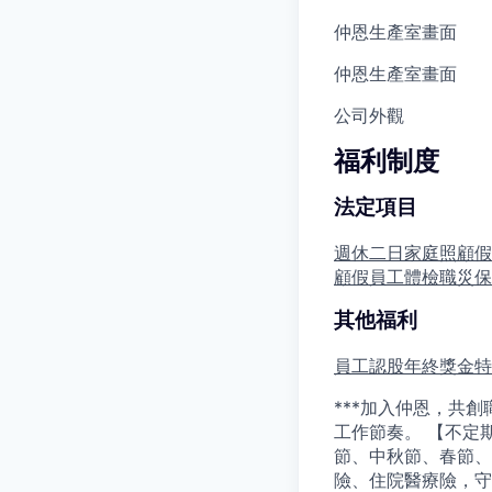
仲恩生產室畫面
仲恩生產室畫面
公司外觀
福利制度
法定項目
週休二日
家庭照顧假
顧假
員工體檢
職災保
其他福利
員工認股
年終獎金
特
***加入仲恩，共
工作節奏。 【不定
節、中秋節、春節、
險、住院醫療險，守